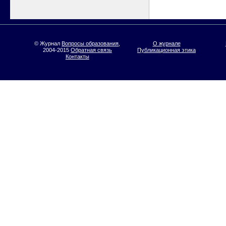
© Журнал
Вопросы образования
,
О журнале
2004-2015
Обратная связь
Публикационная этика
Контакты